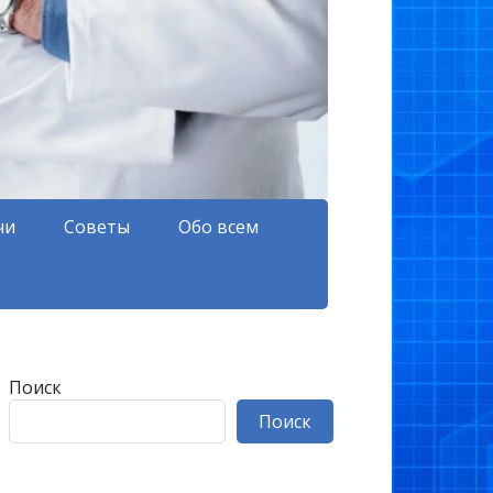
чи
Советы
Обо всем
Поиск
Поиск