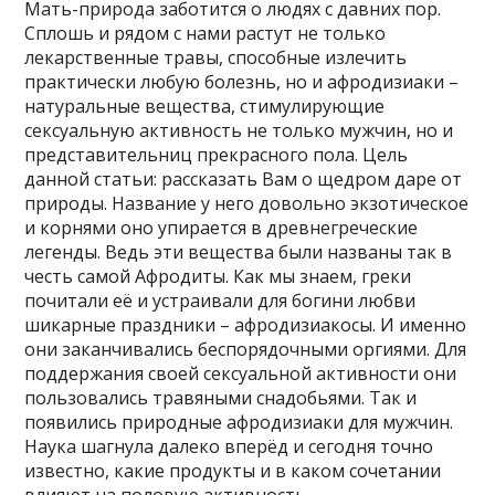
Мать-природа заботится о людях с давних пор.
Сплошь и рядом с нами растут не только
лекарственные травы, способные излечить
практически любую болезнь, но и афродизиаки –
натуральные вещества, стимулирующие
сексуальную активность не только мужчин, но и
представительниц прекрасного пола. Цель
данной статьи: рассказать Вам о щедром даре от
природы. Название у него довольно экзотическое
и корнями оно упирается в древнегреческие
легенды. Ведь эти вещества были названы так в
честь самой Афродиты. Как мы знаем, греки
почитали её и устраивали для богини любви
шикарные праздники – афродизиакосы. И именно
они заканчивались беспорядочными оргиями. Для
поддержания своей сексуальной активности они
пользовались травяными снадобьями. Так и
появились природные афродизиаки для мужчин.
Наука шагнула далеко вперёд и сегодня точно
известно, какие продукты и в каком сочетании
влияют на половую активность.