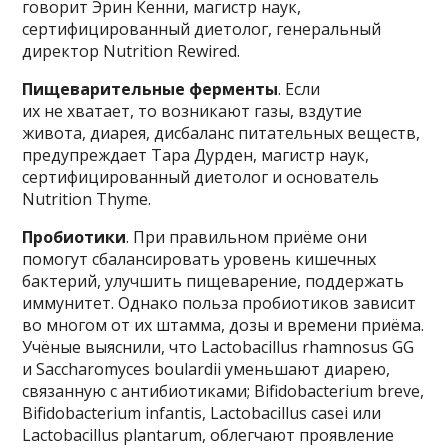
говорит Эрин Кенни, магистр наук,
сертифицированный диетолог, генеральный
директор Nutrition Rewired.
Пищеварительные ферменты
. Если
их не хватает, то возникают газы, вздутие
живота, диарея, дисбаланс питательных веществ,
предупреждает Тара Дурден, магистр наук,
сертифицированный диетолог и основатель
Nutrition Thyme.
Пробиотики
. При правильном приёме они
помогут сбалансировать уровень кишечных
бактерий, улучшить пищеварение, поддержать
иммунитет. Однако польза пробиотиков зависит
во многом от их штамма, дозы и времени приёма.
Учёные выяснили, что Lactobacillus rhamnosus GG
и Saccharomyces boulardii уменьшают диарею,
связанную с антибиотиками; Bifidobacterium breve,
Bifidobacterium infantis, Lactobacillus casei или
Lactobacillus plantarum, облегчают проявление