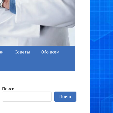
чи
Советы
Обо всем
Поиск
Поиск