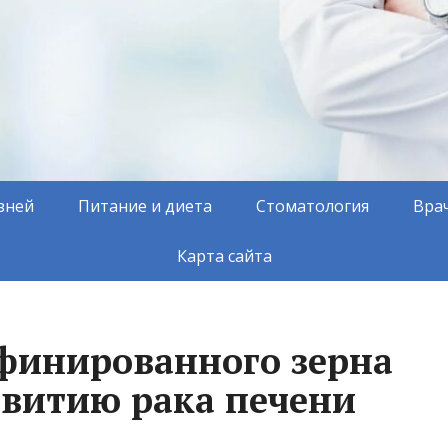
зней
Питание и диета
Стоматология
Вра
Карта сайта
финированного зерна
звитию рака печени