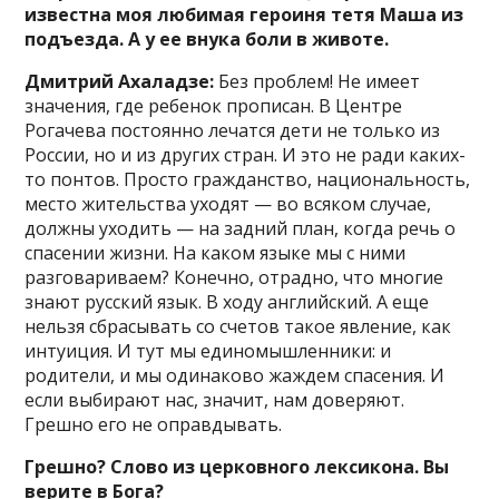
известна моя любимая героиня тетя Маша из
подъезда. А у ее внука боли в животе.
Дмитрий Ахаладзе:
Без проблем! Не имеет
значения, где ребенок прописан. В Центре
Рогачева постоянно лечатся дети не только из
России, но и из других стран. И это не ради каких-
то понтов. Просто гражданство, национальность,
место жительства уходят — во всяком случае,
должны уходить — на задний план, когда речь о
спасении жизни. На каком языке мы с ними
разговариваем? Конечно, отрадно, что многие
знают русский язык. В ходу английский. А еще
нельзя сбрасывать со счетов такое явление, как
интуиция. И тут мы единомышленники: и
родители, и мы одинаково жаждем спасения. И
если выбирают нас, значит, нам доверяют.
Грешно его не оправдывать.
Грешно? Слово из церковного лексикона. Вы
верите в Бога?