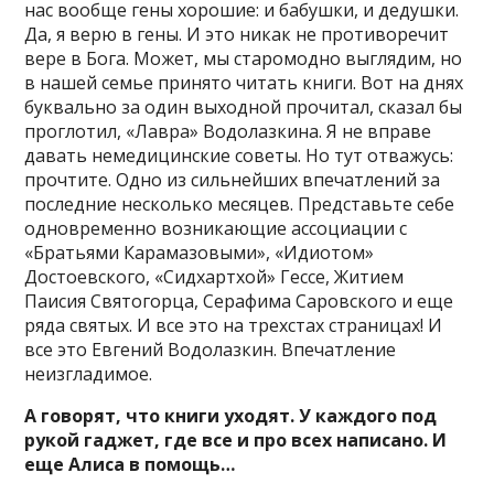
нас вообще гены хорошие: и бабушки, и дедушки.
Да, я верю в гены. И это никак не противоречит
вере в Бога. Может, мы старомодно выглядим, но
в нашей семье принято читать книги. Вот на днях
буквально за один выходной прочитал, сказал бы
проглотил, «Лавра» Водолазкина. Я не вправе
давать немедицинские советы. Но тут отважусь:
прочтите. Одно из сильнейших впечатлений за
последние несколько месяцев. Представьте себе
одновременно возникающие ассоциации с
«Братьями Карамазовыми», «Идиотом»
Достоевского, «Сидхартхой» Гессе, Житием
Паисия Святогорца, Серафима Саровского и еще
ряда святых. И все это на трехстах страницах! И
все это Евгений Водолазкин. Впечатление
неизгладимое.
А говорят, что книги уходят. У каждого под
рукой гаджет, где все и про всех написано. И
еще Алиса в помощь…