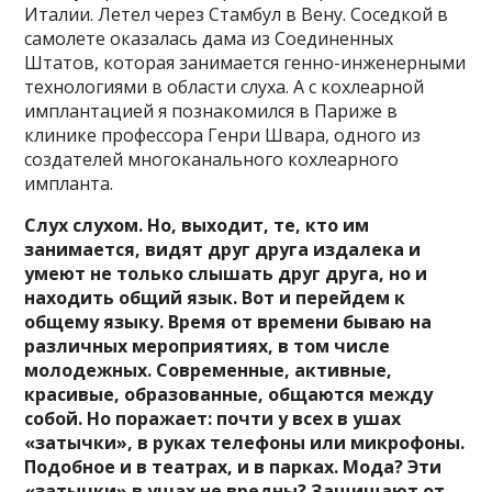
Италии. Летел через Стамбул в Вену. Соседкой в
самолете оказалась дама из Соединенных
Штатов, которая занимается генно-инженерными
технологиями в области слуха. А с кохлеарной
имплантацией я познакомился в Париже в
клинике профессора Генри Швара, одного из
создателей многоканального кохлеарного
импланта.
Слух слухом. Но, выходит, те, кто им
занимается, видят друг друга издалека и
умеют не только слышать друг друга, но и
находить общий язык. Вот и перейдем к
общему языку. Время от времени бываю на
различных мероприятиях, в том числе
молодежных. Современные, активные,
красивые, образованные, общаются между
собой. Но поражает: почти у всех в ушах
«затычки», в руках телефоны или микрофоны.
Подобное и в театрах, и в парках. Мода? Эти
«затычки» в ушах не вредны? Защищают от