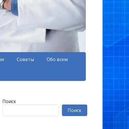
чи
Советы
Обо всем
Поиск
Поиск