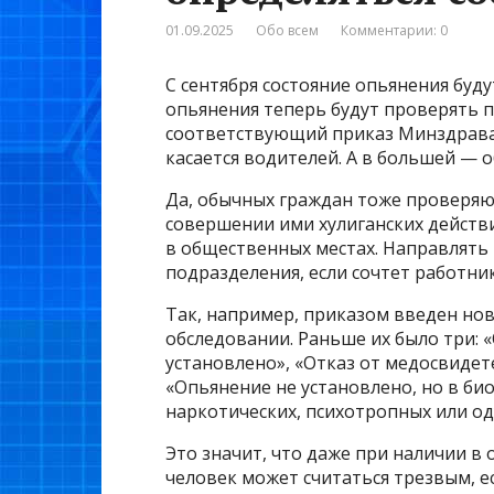
01.09.2025
Обо всем
Комментарии: 0
С сентября состояние опьянения бу
опьянения теперь будут проверять п
соответствующий приказ Минздрава
касается водителей. А в большей — 
Да, обычных граждан тоже проверяю
совершении ими хулиганских действ
в общественных местах. Направлять
подразделения, если сочтет работни
Так, например, приказом введен нов
обследовании. Раньше их было три: 
установлено», «Отказ от медосвидет
«Опьянение не установлено, но в би
наркотических, психотропных или 
Это значит, что даже при наличии в
человек может считаться трезвым, е