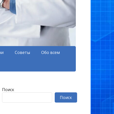
чи
Советы
Обо всем
Поиск
Поиск