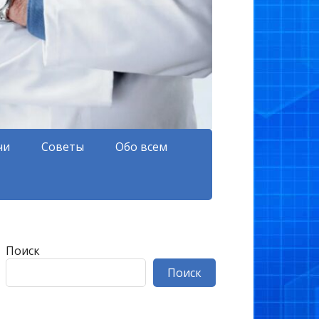
чи
Советы
Обо всем
Поиск
Поиск