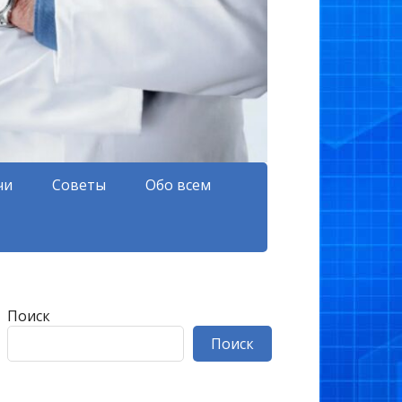
чи
Советы
Обо всем
Поиск
Поиск