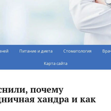
зней
Питание и диета
Стоматология
Вра
Карта сайта
снили, почему
дничная хандра и как