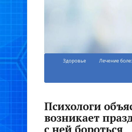
Здоровье
Лечение боле
Психологи объя
возникает праз
с ней бороться