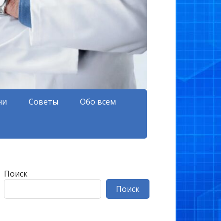
чи
Советы
Обо всем
Поиск
Поиск