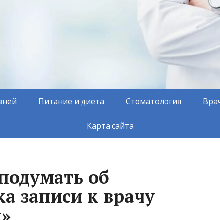
зней
Питание и диета
Стоматология
Вра
Карта сайта
подумать об
а записи к врачу
и»