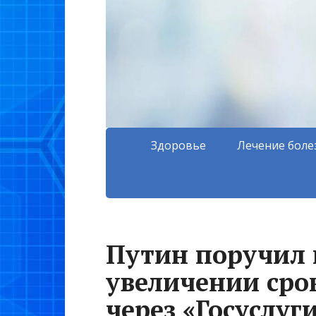
Здоровье
Лечение боле
Путин поручил 
увеличении срок
через «Госуслуг