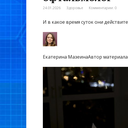
24.01.2026
Здоровье
Комментарии: 0
И в какое время суток они действит
Екатерина МазеинаАвтор материала