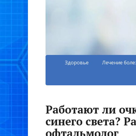
Здоровье
Лечение боле
Работают ли оч
синего света? Р
офтальмолог