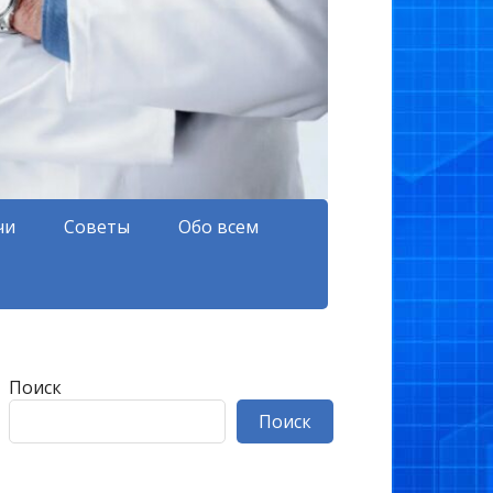
чи
Советы
Обо всем
Поиск
Поиск