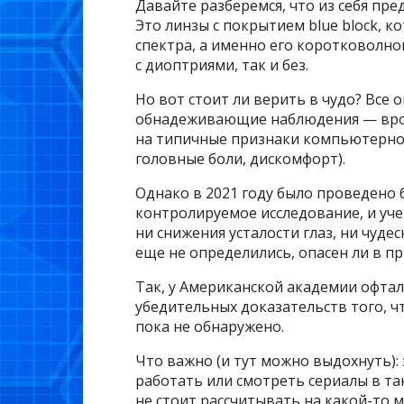
Давайте разберемся, что из себя пре
Это линзы с покрытием blue block, 
спектра, а именно его коротковолн
с диоптриями, так и без.
Но вот стоит ли верить в чудо? Все 
обнадеживающие наблюдения — врод
на типичные признаки компьютерног
головные боли, дискомфорт).
Однако в 2021 году было проведено
контролируемое исследование, и уч
ни снижения усталости глаз, ни чудес
еще не определились, опасен ли в пр
Так, у Американской академии офта
убедительных доказательств того, ч
пока не обнаружено.
Что важно (и тут можно выдохнуть):
работать или смотреть сериалы в так
не стоит рассчитывать на какой-то м