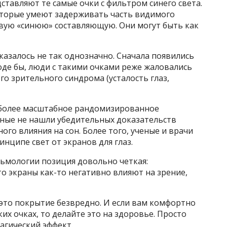
дставляют те самые очки с фильтром синего света.
которые умеют задерживать часть видимого
овую «синюю» составляющую. Они могут быть как
оказалось не так однозначно. Сначала появились
е бы, люди с такими очками реже жаловались
о зрительного синдрома (усталость глаз,
 более масштабное рандомизированное
еные не нашли убедительных доказательств
ного влияния на сон. Более того, ученые и врачи
инципе свет от экранов для глаз.
льмологии позиция довольно четкая:
то экраны как-то негативно влияют на зрение,
 это покрытие безвредно. И если вам комфортно
их очках, то делайте это на здоровье. Просто
агический эффект.