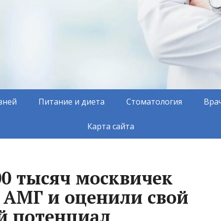
зней
Питание и диета
Стоматология
Вра
Карта сайта
00 тысяч москвичек
а АМГ и оценили свой
й потенциал