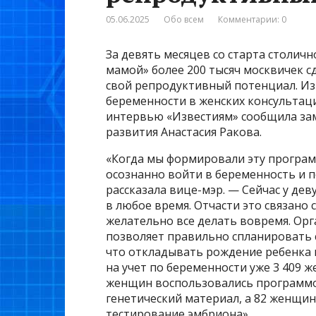
05.06.2025
Обо всем
Комментарии: 0
За девять месяцев со старта столич
мамой» более 200 тысяч москвичек 
свой репродуктивный потенциал. Из 
беременности в женских консультаци
интервью «Известиям» сообщила за
развития Анастасия Ракова.
«Когда мы формировали эту програм
осознанно войти в беременность и п
рассказала вице-мэр. — Сейчас у де
в любое время. Отчасти это связано 
желательно все делать вовремя. Ор
позволяет правильно спланировать 
что откладывать рождение ребенка 
на учет по беременности уже 3 409 
женщин воспользовались программо
генетический материал, а 82 женщи
тестирование эмбриона».