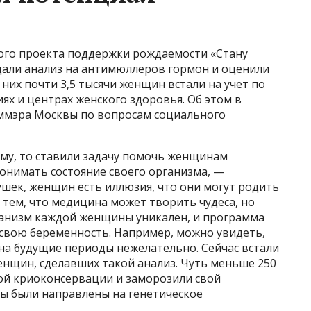
ного проекта поддержки рождаемости «Стану
сдали анализ на антимюллеров гормон и оценили
них почти 3,5 тысячи женщин встали на учет по
ях и центрах женского здоровья. Об этом в
ммэра Москвы по вопросам социального
му, то ставили задачу помочь женщинам
онимать состояние своего организма, —
вушек, женщин есть иллюзия, что они могут родить
с тем, что медицина может творить чудеса, но
ганизм каждой женщины уникален, и программа
свою беременность. Например, можно увидеть,
на будущие периоды нежелательно. Сейчас встали
женщин, сделавших такой анализ. Чуть меньше 250
й криоконсервации и заморозили свой
ны были направлены на генетическое