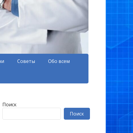
чи
Советы
Обо всем
Поиск
Поиск