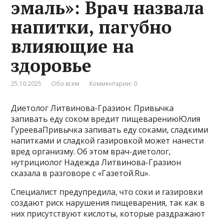
эмаль»: Врач назвала
напитки, пагубно
влияющие на
здоровье
25.10.2025
Обо всем
Комментарии: 0
Диетолог Литвинова-Гразион: Привычка
запивать еду соком вредит пищеварениюЮлия
ГурееваПривычка запивать еду соками, сладкими
напитками и сладкой газировкой может нанести
вред организму. Об этом врач-диетолог,
нутрициолог Надежда Литвинова-Гразион
сказала в разговоре с «Газетой.Ru».
Специалист предупредила, что соки и газировки
создают риск нарушения пищеварения, так как в
них присутствуют кислоты, которые раздражают