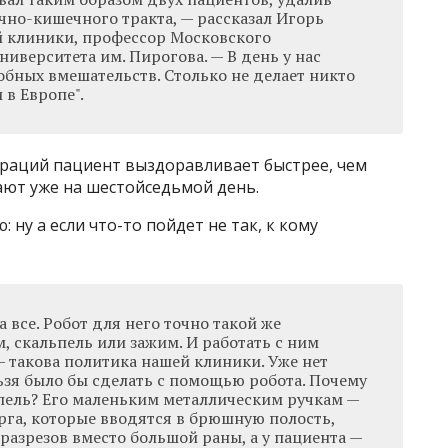
чно-кишечного тракта, — рассказал Игорь
й клиники, профессор Московского
иверситета им. Пирогова. — В день у нас
обных вмешательств. Столько не делает никто
 в Европе".
раций пациент выздоравливает быстрее, чем
ают уже на шестойседьмой день.
 ну а если что-то пойдет не так, к кому
за все. Робот для него точно такой же
м, скальпель или зажим. И работать с ним
 такова политика нашей клиники. Уже нет
ьзя было бы сделать с помощью робота. Почему
ьпель? Его маленьким металлическим ручкам —
га, которые вводятся в брюшную полость,
разрезов вместо большой раны, а у пациента —