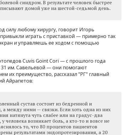
болевой синдром. В результате человек быстрее
ыписывают домой уже на шестой-седьмой день.
д силу любому хирургу, говорит Игорь
привыкли играть с приставкой — примерно так
экран и управляешь ее ходом с помощью
опедов Cuvis Goint Cori — с прошлого года
 31 им. Савельевой — они помогают
чем их преимущество, рассказал "РГ" главный
ий Айрапетов:
оленный сустав состоит из бедренной и
 а между ними — связки. Если хоть одна из них
ия натянута чуть слабее или на градус-два
 у человека возникает боль, а кто-то и вовсе не
яснялось то, что 80 процентов пациентов
рены результатами эндопротезирования, а 20