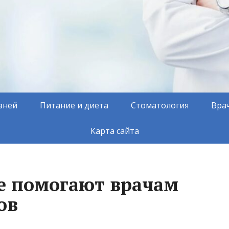
зней
Питание и диета
Стоматология
Вра
Карта сайта
е помогают врачам
ов