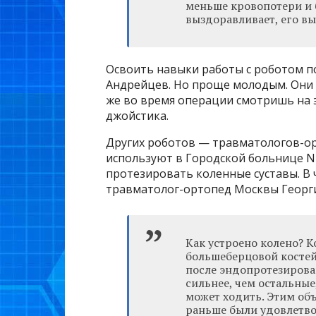
меньше кровопотери и 
выздоравливает, его в
Освоить навыки работы с роботом по
Андрейцев. Но проще молодым. Они 
же во время операции смотришь на 
джойстика.
Других роботов — травматологов-орт
используют в Городской больнице N
протезировать коленные суставы. В 
травматолог-ортопед Москвы Георг
Как устроено колено? К
большеберцовой костей,
после эндопротезирован
сильнее, чем остальные,
может ходить. Этим объ
раньше были удовлетво