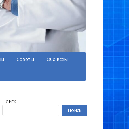
чи
Советы
Обо всем
Поиск
Поиск