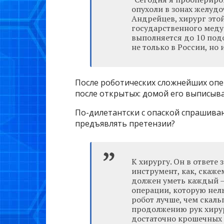
опухоли в зонах желудо
Андрейцев, хирург это
государственного медун
выполняется до 10 под
не только в России, но и
После роботических сложнейших опе
после открытых: домой его выписыв
По-дилетантски с опаской спрашиваю:
предъявлять претензии?
К хирургу. Он в ответе 
инструмент, как, скаже
должен уметь каждый —
операции, которую нел
робот лучше, чем скал
продолжению рук хирур
достаточно крошечных 