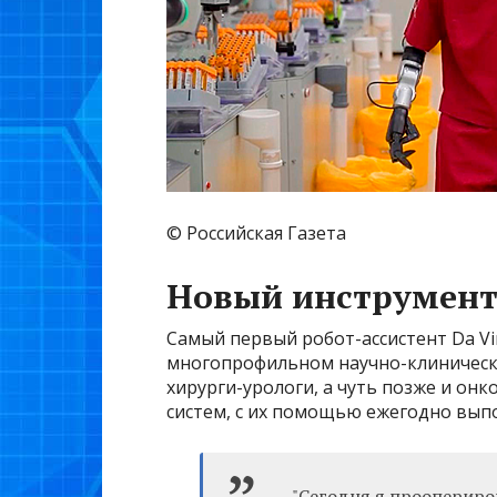
© Российская Газета
Новый инструмен
Самый первый робот-ассистент Da Vin
многопрофильном научно-клиническо
хирурги-урологи, а чуть позже и онк
систем, с их помощью ежегодно выпо
"Сегодня я проопериро