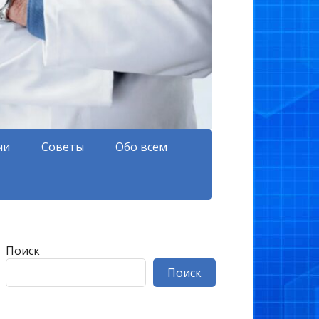
чи
Советы
Обо всем
Поиск
Поиск