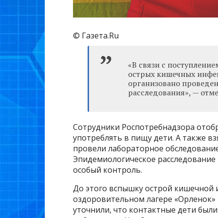
© Газета.Ru
«В связи с поступлени
острых кишечных инфек
организовано проведе
расследования», — отме
Сотрудники Роспотребнадзора отобр
употреблять в пищу дети. А также в
провели лабораторное обследование
Эпидемиологическое расследование 
особый контроль.
До этого вспышку острой кишечной 
оздоровительном лагере «Орленок» 
уточнили, что контактные дети был