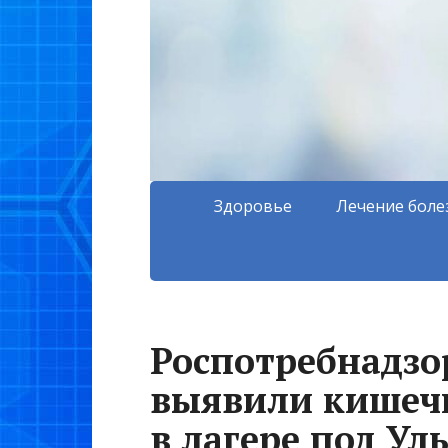
Здоровье
Лечение боле
Роспотребнадзор
выявили кишеч
в лагере под Ул