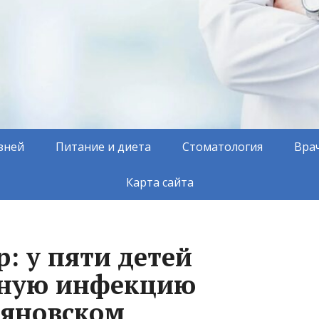
зней
Питание и диета
Стоматология
Вра
Карта сайта
: у пяти детей
ную инфекцию
ьяновском