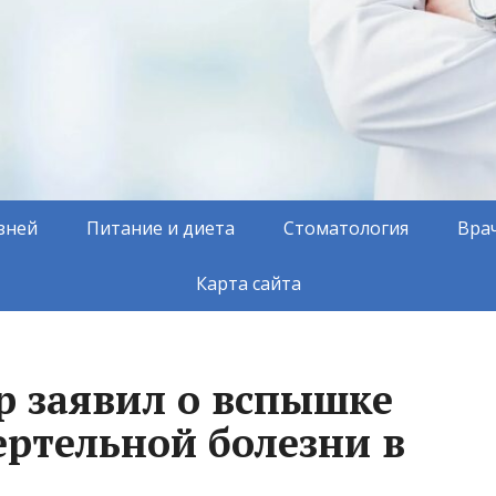
зней
Питание и диета
Стоматология
Вра
Карта сайта
р заявил о вспышке
ертельной болезни в