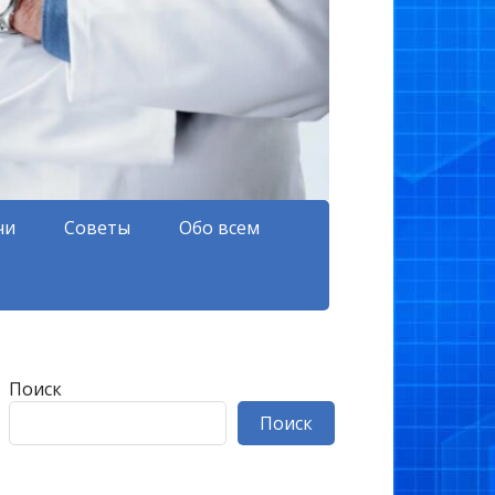
чи
Советы
Обо всем
Поиск
Поиск