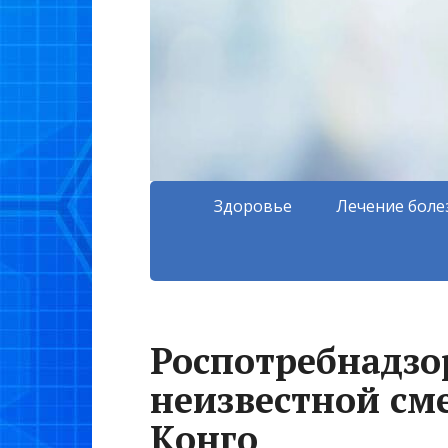
Здоровье
Лечение боле
Роспотребнадзо
неизвестной см
Конго