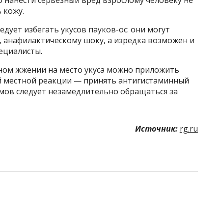
о нанести серьезный вред взрослому человеку не
 кожу.
едует избегать укусов пауков-ос: они могут
, анафилактическому шоку, а изредка возможен и
ециалисты.
ьном жжении на место укуса можно приложить
й местной реакции — принять антигистаминный
омов следует незамедлительно обращаться за
Источник:
rg.ru