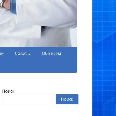
чи
Советы
Обо всем
Поиск
Поиск