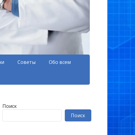
чи
Советы
Обо всем
Поиск
Поиск