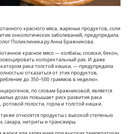
танного красного мяса, жареных продуктов, соли
итие онкологических заболеваний, предупредила
толог Поликлиника.ру Анна Бражникова.
танное красное мясо — колбасы, сосиски, бекон,
провоцировать колоректальный рак. И даже
вокатором рака толстой кишки, — предупредила
полностью отказаться от этих продуктов,
ребление до 350−500 граммов в неделю».
нцерогенов, по словам Бражниковой, является
малых дозах повышает риск развития рака
 ротовой полости, горла и толстой кишки.
 также относятся продукты с высокой степенью
, сахара, нитриты и трансжиры.
мя жарки или запекании при высоких температурах