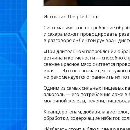
Источник: Unsplash.com
Систематическое потребление обрабо
и сахара может провоцировать разв
в разговоре с «Лентой.ру» врач-дие
«При длительном потреблении обрабо
ветчина и копчености — способно с
свежее красное мясо считается про
врач. — Это не означает, что нужно 
но рекомендуется ограничить их пот
Одним из самых сильных пищевых ка
алкоголь — его потребление даже в 
молочной железы, печени, пищевода,
К канцерогенам, добавила диетолог,
обработки, содержащие избыток соли
«Избегать стоит и блюд, где во вре