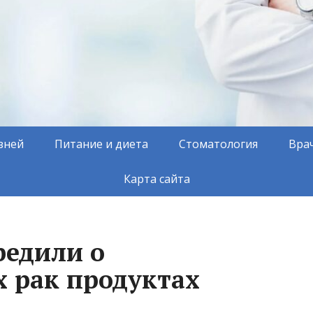
зней
Питание и диета
Стоматология
Вра
Карта сайта
редили о
 рак продуктах