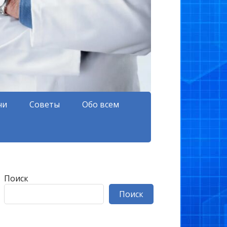
чи
Советы
Обо всем
Поиск
Поиск