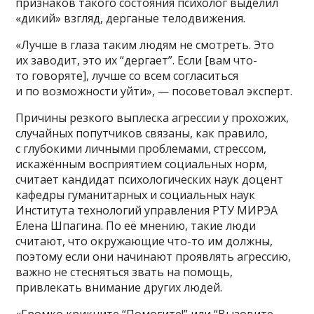
признаков такого состояния психолог выделил
«дикий» взгляд, дерганые телодвижения.
«Лучше в глаза таким людям не смотреть. Это
их заводит, это их “дергает”. Если [вам что-
то говоряте], лучше со всем согласиться
и по возможности уйти», — посоветовал эксперт.
Причины резкого выплеска агрессии у прохожих,
случайных попутчиков связаны, как правило,
с глубокими личными проблемами, стрессом,
искажённым восприятием социальных норм,
считает кандидат психологических наук доцент
кафедры гуманитарных и социальных наук
Института технологий управления РТУ МИРЭА
Елена Шпагина. По её мнению, такие люди
считают, что окружающие что-то им должны,
поэтому если они начинают проявлять агрессию,
важно не стесняться звать на помощь,
привлекать внимание других людей.
«Громко крикните “Помогите!” или “Вызовите