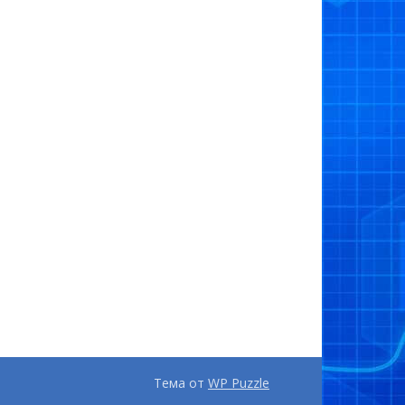
Тема от
WP Puzzle