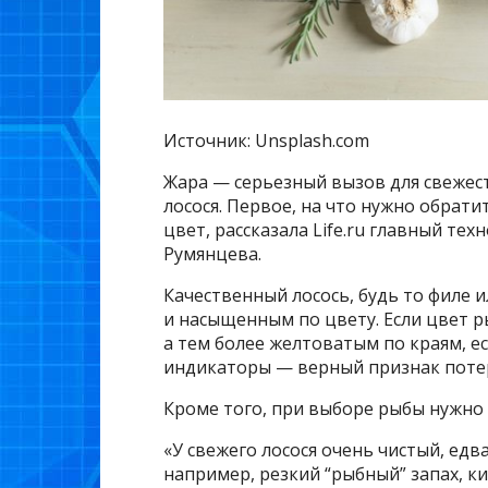
Источник: Unsplash.com
Жара — серьезный вызов для свежес
лосося. Первое, на что нужно обрати
цвет, рассказала Life.ru главный те
Румянцева.
Качественный лосось, будь то филе 
и насыщенным по цвету. Если цвет р
а тем более желтоватым по краям, е
индикаторы — верный признак потер
Кроме того, при выборе рыбы нужно 
«У свежего лосося очень чистый, ед
например, резкий “рыбный” запах, 