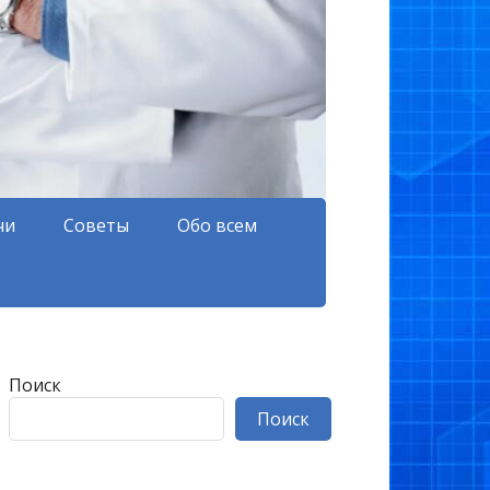
чи
Советы
Обо всем
Поиск
Поиск