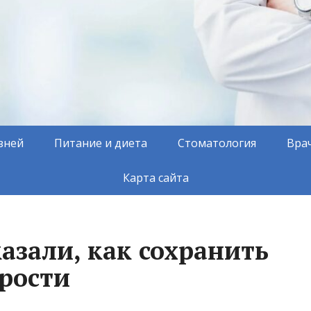
зней
Питание и диета
Стоматология
Вра
Карта сайта
азали, как сохранить
арости