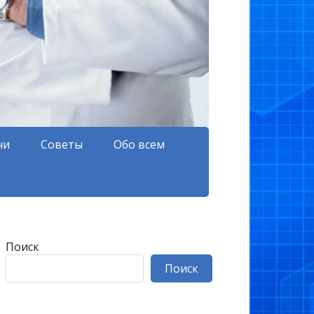
чи
Советы
Обо всем
Поиск
Поиск