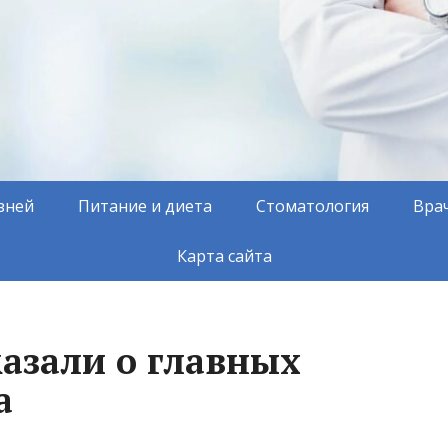
зней
Питание и диета
Стоматология
Вра
Карта сайта
казали о главных
а