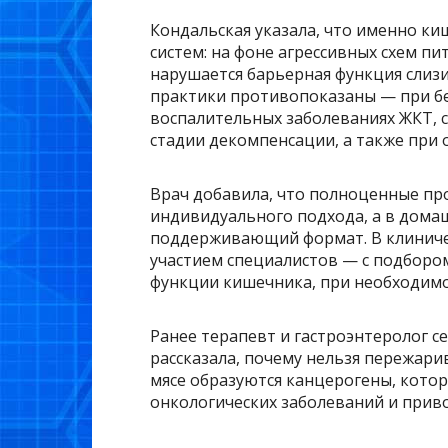
Кондальская указала, что именно ки
систем: на фоне агрессивных схем п
нарушается барьерная функция слизис
практики противопоказаны — при бе
воспалительных заболеваниях ЖКТ, 
стадии декомпенсации, а также при 
Врач добавила, что полноценные пр
индивидуального подхода, а в дома
поддерживающий формат. В клиничес
участием специалистов — с подборо
функции кишечника, при необходимо
Ранее терапевт и гастроэнтеролог с
рассказала, почему нельзя пережар
мясе образуются канцерогены, кото
онкологических заболеваний и прив