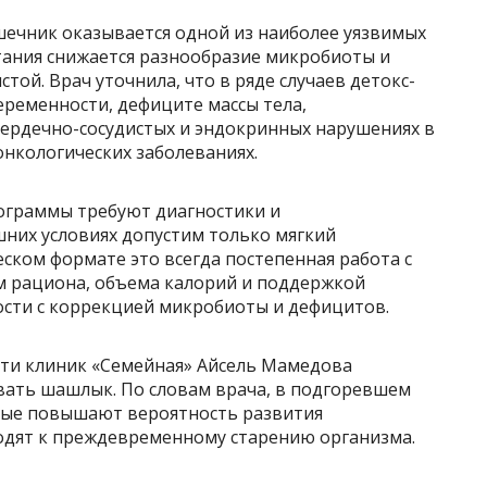
шечник оказывается одной из наиболее уязвимых
итания снижается разнообразие микробиоты и
той. Врач уточнила, что в ряде случаев детокс-
ременности, дефиците массы тела,
сердечно-сосудистых и эндокринных нарушениях в
онкологических заболеваниях.
ограммы требуют диагностики и
шних условиях допустим только мягкий
ком формате это всегда постепенная работа с
м рациона, объема калорий и поддержкой
сти с коррекцией микробиоты и дефицитов.
ети клиник «Семейная» Айсель Мамедова
ивать шашлык. По словам врача, в подгоревшем
рые повышают вероятность развития
одят к преждевременному старению организма.