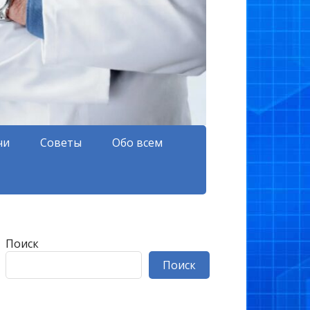
чи
Советы
Обо всем
Поиск
Поиск