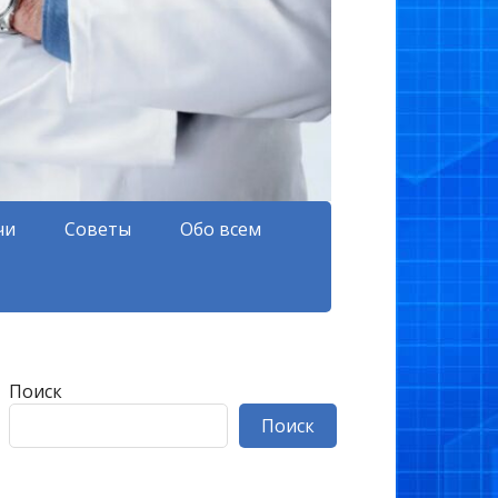
чи
Советы
Обо всем
Поиск
Поиск