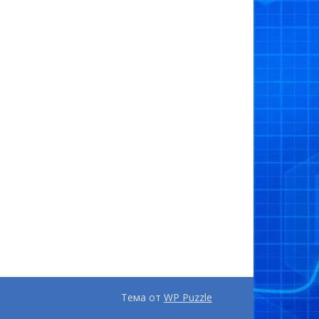
Тема от
WP Puzzle