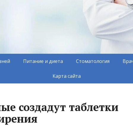
зней
Питание и диета
Стоматология
Вра
Карта сайта
ные создадут таблетки
жирения