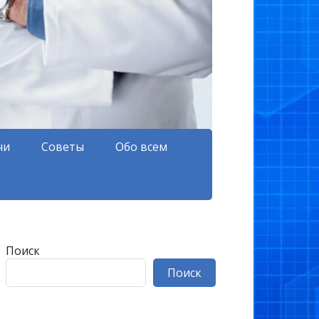
чи
Советы
Обо всем
Поиск
Поиск