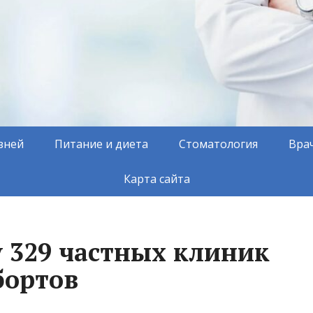
зней
Питание и диета
Стоматология
Вра
Карта сайта
у 329 частных клиник
бортов