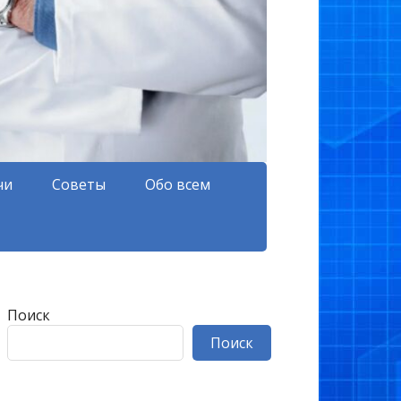
чи
Советы
Обо всем
Поиск
Поиск