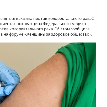
меняться вакцина против колоректального ракаС
пациентах онковакцина Федерального медико-
отив колоректального рака. Об этом сообщила
а на форуме «Женщины за здоровое общество».