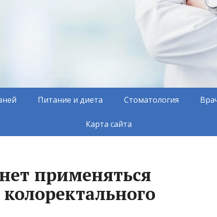
зней
Питание и диета
Стоматология
Вра
Карта сайта
чнет применяться
 колоректального