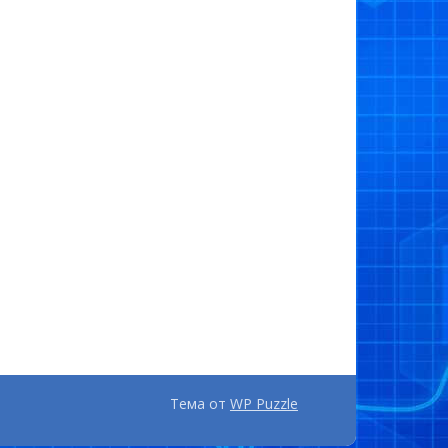
Тема от
WP Puzzle