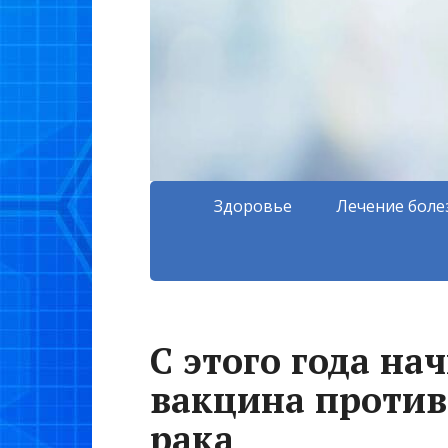
Здоровье
Лечение боле
С этого года на
вакцина против
рака