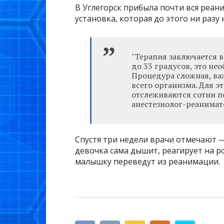
В Углегорск прибыла почти вся реан
установка, которая до этого ни разу
"Терапия заключается 
до 33 градусов, это не
Процедура сложная, ва
всего организма. Для э
отслеживаются сотни по
анестезиолог-реанимат
Спустя три недели врачи отмечают —
девочка сама дышит, реагирует на р
малышку переведут из реанимации.