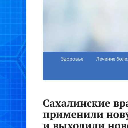
Здоровье
Лечение боле
Сахалинские вр
применили нов
и выходили но