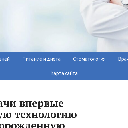
зней
Питание и диета
Стоматология
Вра
Карта сайта
ачи впервые
ую технологию
ворожденную