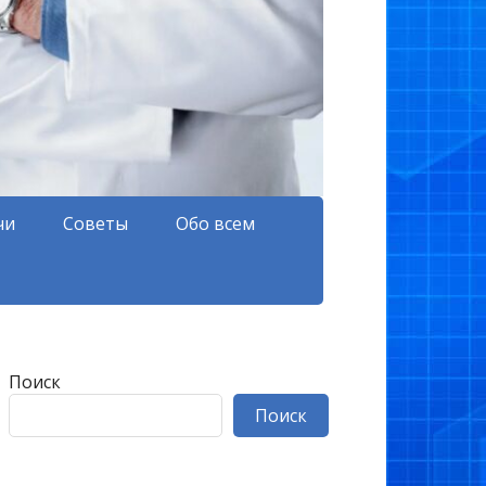
чи
Советы
Обо всем
Поиск
Поиск