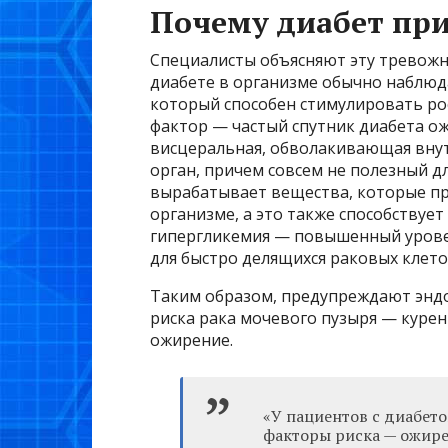
Почему диабет при
Специалисты объясняют эту тревожн
диабете в организме обычно наблюд
который способен стимулировать рос
фактор — частый спутник диабета о
висцеральная, обволакивающая внут
орган, причем совсем не полезный д
вырабатывает вещества, которые п
организме, а это также способствуе
гипергликемия — повышенный уровен
для быстро делящихся раковых клето
Таким образом, предупреждают эндо
риска рака мочевого пузыря — курен
ожирение.
«У пациентов с диабет
факторы риска — ожире