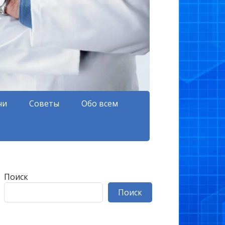
чи
Советы
Обо всем
Поиск
Поиск