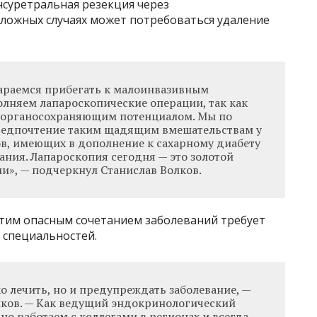
суретральная резекция через
сложных случаях может потребоваться удаление
араемся прибегать к малоинвазивным
лняем лапароскопические операции, так как
 органосохраняющим потенциалом. Мы по
редпочтение таким щадящим вмешательствам у
, имеющих в дополнение к сахарному диабету
ания. Лапароскопия сегодня — это золотой
и», — подчеркнул Станислав Волков.
этим опасным сочетанием заболеваний требует
 специальностей.
о лечить, но и предупреждать заболевание, —
ков. — Как ведущий эндокринологический
но работаем с коллегами в регионах и всегда