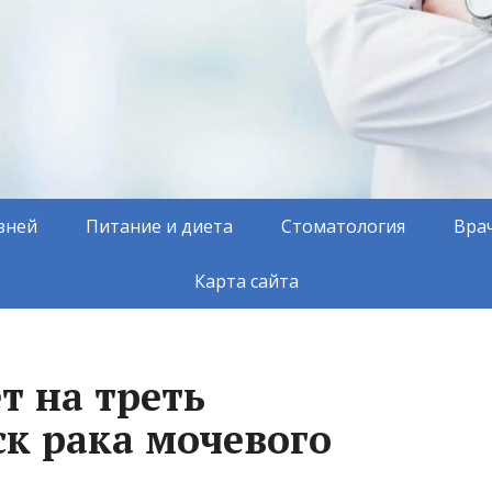
зней
Питание и диета
Стоматология
Вра
Карта сайта
т на треть
ск рака мочевого