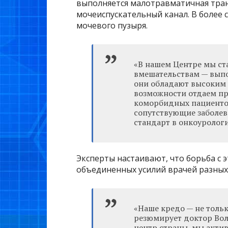
выполняется малотравматичная тран
мочеиспускательный канал. В более 
мочевого пузыря.
«В нашем Центре мы ст
вмешательствам — выпо
они обладают высоким
возможности отдаем п
коморбидных пациентов
сопутствующие заболев
стандарт в онкоурологи
Эксперты настаивают, что борьба с 
объединенных усилий врачей разных
«Наше кредо — не тольк
резюмирует доктор Вол
центр страны, мы актив