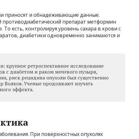
ии приносят и обнадеживающие данные.
й противодиабетический препарат метформин
 То есть, контролируя уровень сахара в крови с
ратов, диабетики одновременно занимаются и
н: крупное ретроспективное исследование
тов с диабетом и раком мочевого пузыря,
н, риск рецидива опухоли был существенно
ор Волков. Ученые продолжают изучать
ного эффекта.
актика
заболевания. При поверхностных опухолях