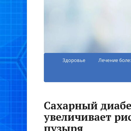
Здоровье
Лечение боле
Сахарный диабе
увеличивает ри
пузыря