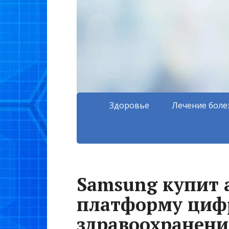
Здоровье
Лечение боле
Samsung купит
платформу циф
здравоохранени