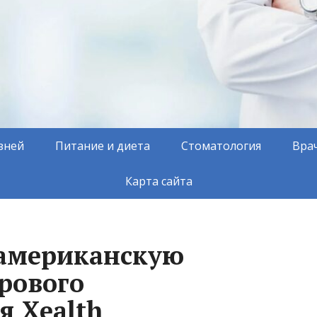
зней
Питание и диета
Стоматология
Вра
Карта сайта
 американскую
рового
я Xealth