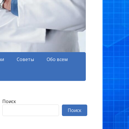
чи
Советы
Обо всем
Поиск
Поиск