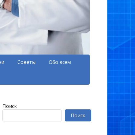
чи
Советы
Обо всем
Поиск
Поиск