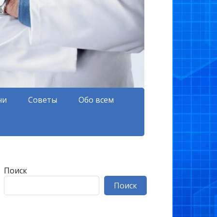
чи
Советы
Обо всем
Поиск
Поиск