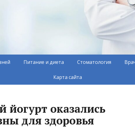
зней
Питание и диета
Стоматология
Вра
Карта сайта
й йогурт оказались
зны для здоровья