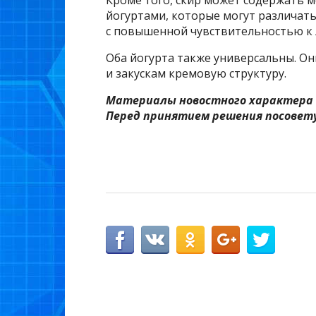
Кроме того, скир может содержать 
йогуртами, которые могут различать
с повышенной чувствительностью к л
Оба йогурта также универсальны. Он
и закускам кремовую структуру.
Материалы новостного характера 
Перед принятием решения посовету