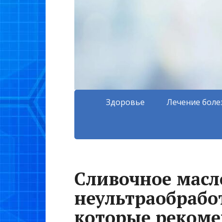
Здоровье
Лечение боле
Сливочное масл
неультраобрабо
которые рекоме