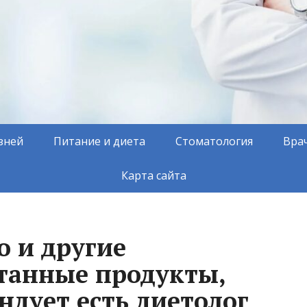
зней
Питание и диета
Стоматология
Вра
Карта сайта
о и другие
танные продукты,
ндует есть диетолог