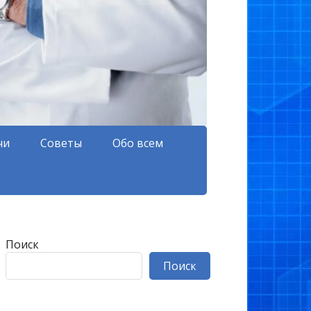
чи
Советы
Обо всем
Поиск
Поиск