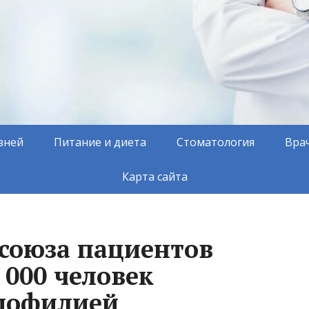
зней
Питание и диета
Стоматология
Вра
Карта сайта
 союза пациентов
 000 человек
емофилией