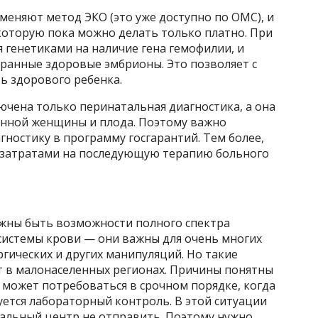
меняют метод ЭКО (это уже доступно по ОМС), и
оторую пока можно делать только платно. При
 генетиками на наличие гена гемофилии, и
ранные здоровые эмбрионы. Это позволяет с
ь здорового ребенка.
ючена только перинатальная диагностика, а она
енной женщины и плода. Поэтому важно
ностику в программу госгарантий. Тем более,
с затратами на последующую терапию больного
жны быть возможности полного спектра
истемы крови — они важны для очень многих
гических и других манипуляций. Но такие
т в малонаселенных регионах. Причины понятны
 может потребоваться в срочном порядке, когда
буется лабораторный контроль. В этой ситуации
альный центр не отправить. Поэтому нужно