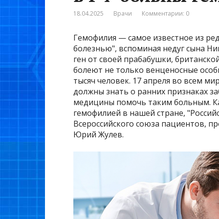
18.04.2025
Врачи
Комментарии: 0
Гемофилия — самое известное из ред
болезнью", вспоминая недуг сына Ни
ген от своей прабабушки, британско
болеют не только венценосные особы
тысяч человек. 17 апреля во всем м
должны знать о ранних признаках з
медицины помочь таким больным. К
гемофилией в нашей стране, "Российс
Всероссийского союза пациентов, п
Юрий Жулев.