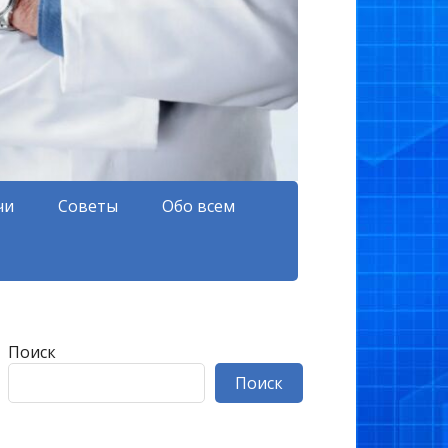
чи
Советы
Обо всем
Поиск
Поиск