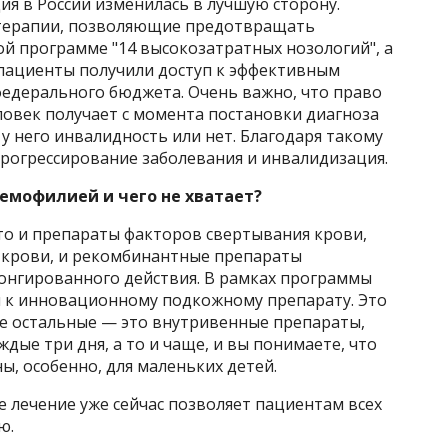
ия в России изменилась в лучшую сторону.
терапии, позволяющие предотвращать
й программе "14 высокозатратных нозологий", а
 пациенты получили доступ к эффективным
федерального бюджета. Очень важно, что право
ловек получает с момента постановки диагноза
у него инвалидность или нет. Благодаря такому
рогрессирование заболевания и инвалидизация.
емофилией и чего не хватает?
то и препараты факторов свертывания крови,
 крови, и рекомбинантные препараты
онгированного действия. В рамках программы
уп к инновационному подкожному препарату. Это
се остальные — это внутривенные препараты,
дые три дня, а то и чаще, и вы понимаете, что
, особенно, для маленьких детей.
 лечение уже сейчас позволяет пациентам всех
ю.