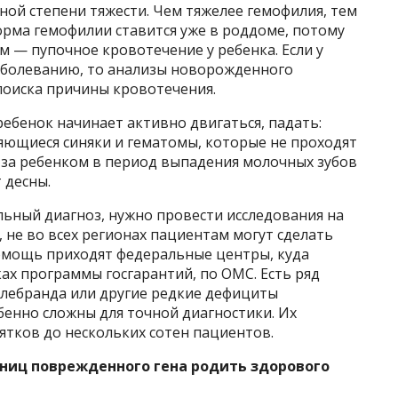
ной степени тяжести. Чем тяжелее гемофилия, тем
орма гемофилии ставится уже в роддоме, потому
 — пупочное кровотечение у ребенка. Если у
аболеванию, то анализы новорожденного
поиска причины кровотечения.
ребенок начинает активно двигаться, падать:
ющиеся синяки и гематомы, которые не проходят
за ребенком в период выпадения молочных зубов
 десны.
льный диагноз, нужно провести исследования на
 не во всех регионах пациентам могут сделать
помощь приходят федеральные центры, куда
ах программы госгарантий, по ОМС. Есть ряд
ллебранда или другие редкие дефициты
бенно сложны для точной диагностики. Их
ятков до нескольких сотен пациентов.
ниц поврежденного гена родить здорового