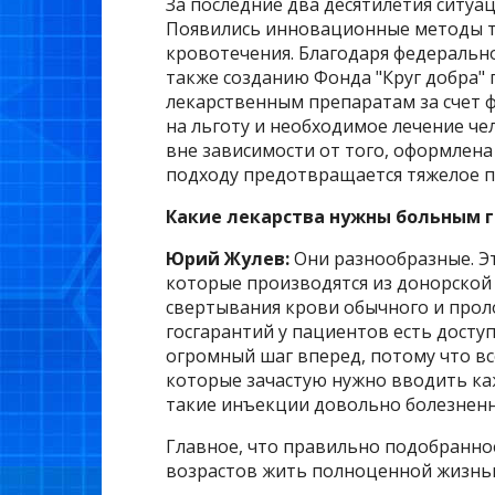
За последние два десятилетия ситуац
Появились инновационные методы 
кровотечения. Благодаря федерально
также созданию Фонда "Круг добра"
лекарственным препаратам за счет 
на льготу и необходимое лечение че
вне зависимости от того, оформлена 
подходу предотвращается тяжелое п
Какие лекарства нужны больным г
Юрий Жулев:
Они разнообразные. Э
которые производятся из донорской
свертывания крови обычного и прол
госгарантий у пациентов есть дост
огромный шаг вперед, потому что в
которые зачастую нужно вводить каж
такие инъекции довольно болезненны
Главное, что правильно подобранное
возрастов жить полноценной жизнь