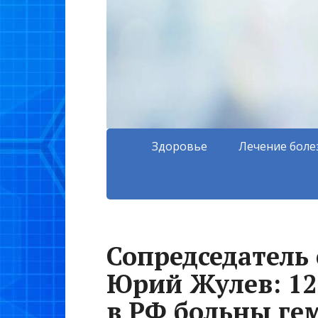
Здоровье
Лечение боле
Сопредседатель
Юрий Жулев: 12
в РФ больны г