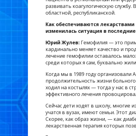
развивать коагулогическую службу. 
областной, республиканской.
Как обеспечиваются лекарствами 
изменилась ситуация в последние
Юрий Жулев:
Гемофилия — это прим
кардинально меняет качество и про
лечение гемофилии оставалось мал
среди которых я сам, буквально жили
Когда мы в 1989 году организовали 
продолжительность жизни больного г
ходил на костылях — тогда у нас в с
эффективного лечения провоцировал
Сейчас дети ходят в школу, многие 
учатся в вузах, имеют семьи. Этот д
Скорее, как образ жизни, — как диаб
лекарственная терапия которых позв