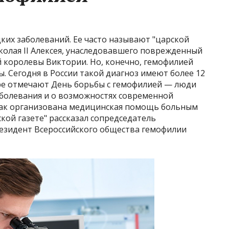
ких заболеваний. Ее часто называют "царской
колая II Алексея, унаследовавшего поврежденный
й королевы Виктории. Но, конечно, гемофилией
. Сегодня в России такой диагноз имеют более 12
ире отмечают День борьбы с гемофилией — люди
аболевания и о возможностях современной
ак организована медицинская помощь больным
кой газете" рассказал сопредседатель
резидент Всероссийского общества гемофилии