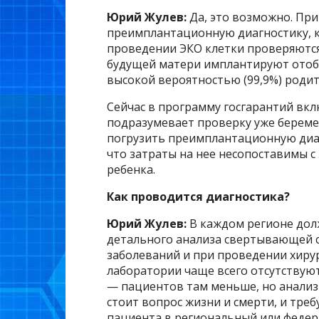
Юрий Жулев:
Да, это возможно. При
преимплантационную диагностику, к
проведении ЭКО клетки проверяются
будущей матери имплантируют отоб
высокой вероятностью (99,9%) родит
Сейчас в программу госгарантий вкл
подразумевает проверку уже берем
погрузить преимплантационную диаг
что затраты на нее несопоставимы 
ребенка.
Как проводится диагностика?
Юрий Жулев:
В каждом регионе дол
детального анализа свертывающей с
заболеваний и при проведении хирур
лаборатории чаще всего отсутствую
— пациентов там меньше, но анализ
стоит вопрос жизни и смерти, и тре
пациента в региональный или федер