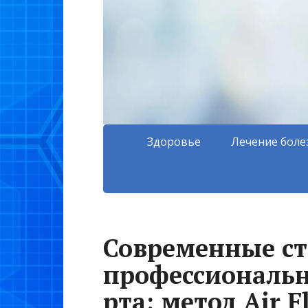
Здоровье
Лечение боле
Современные с
профессиональн
рта: метод Air 