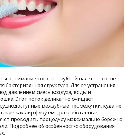
ся понимание того, что зубной налет — это не
ая бактериальная структура. Для её устранения
од давлением смесь воздуха, воды и
ошка. Этот поток деликатно очищает
труднодоступные межзубные промежутки, куда не
 такие как
аир флоу емс
, разработанные
яют проводить процедуру максимально бережно
али. Подробнее об особенностях оборудования
х.