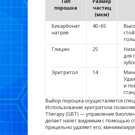
Тип
Размер
порошка
частиц
(мкм)
Бикарбонат
40–65
Высо
натрия
стой
толь
Глицин
25
Низк
для 
зубо
Эритритол
14
Мини
Удал
и по
стан
Выбор порошка осуществляется спец
Использование эритритола позволяе
Therapy (GBT) — управление биоплен
делает налет видимым с помощью с
прицельно удаляет его, минимизируя 