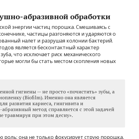
душно-абразивной обработки
ской энергии частиц порошка. Смешиваясь с
онечнике, частицы разгоняются и ударяются о
ованный налет и разрушая колонии бактерий.
одов является бесконтактный характер
 зуба, что исключает риск механического
торые могли бы стать местом скопления новых
нной гигиены — не просто «почистить» зубы, а
опленку (Biofilm). Именно она является
ля развития кариеса, гингивита и
-абразивный метод справляется с этой задачей
е травмируя при этом десну».
ю роль: она не только фокусирует струю порошка,