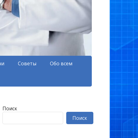
чи
Советы
Обо всем
Поиск
Поиск