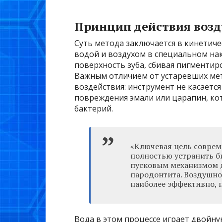
Принцип действия воз
Суть метода заключается в кинетиче
водой и воздухом в специальном нак
поверхность зуба, сбивая пигментир
Важным отличием от устаревших мет
воздействия: инструмент не касается
повреждения эмали или царапин, ко
бактерий.
«Ключевая цель совреме
полностью устранить би
пусковым механизмом д
пародонтита. Воздушно
наиболее эффективно, н
Вода в этом процессе играет двойну