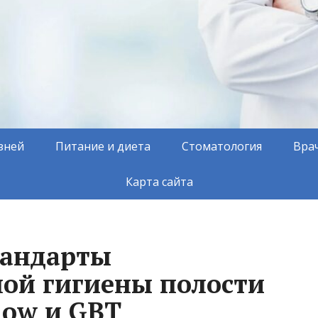
зней
Питание и диета
Стоматология
Вра
Карта сайта
тандарты
ой гигиены полости
Flow и GBT