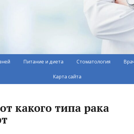
зней
Питание и диета
Стоматология
Вра
Карта сайта
 от какого типа рака
рт