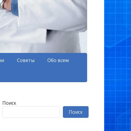
чи
Советы
Обо всем
Поиск
Поиск