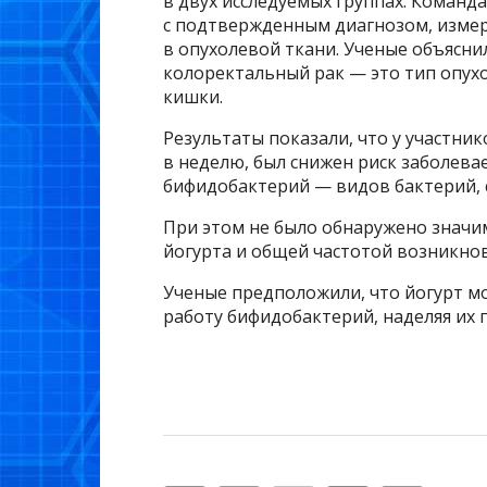
в двух исследуемых группах. Команд
с подтвержденным диагнозом, изме
в опухолевой ткани. Ученые объясн
колоректальный рак — это тип опухо
кишки.
Результаты показали, что у участни
в неделю, был снижен риск заболев
бифидобактерий — видов бактерий, 
При этом не было обнаружено значи
йогурта и общей частотой возникно
Ученые предположили, что йогурт м
работу бифидобактерий, наделяя их