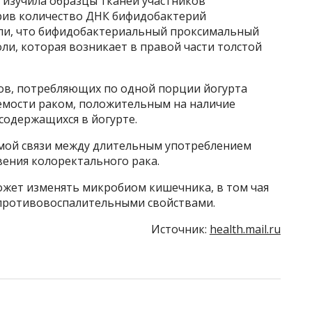
а изучила образцы тканей участников
рив количество ДНК бифидобактерий
или, что бифидобактериальный проксимальный
ли, которая возникает в правой части толстой
ков, потребляющих по одной порции йогурта
аемости раком, положительным на наличие
содержащихся в йогурте.
мой связи между длительным употреблением
вения колоректального рака.
ожет изменять микробиом кишечника, в том чая
 противовоспалительными свойствами.
Источник:
health.mail.ru