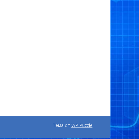
Тема от
WP Puzzle