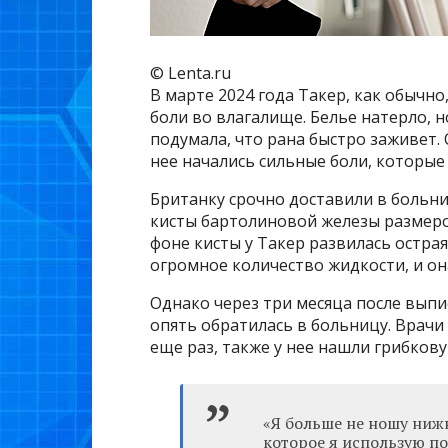
© Lenta.ru
В марте 2024 года Такер, как обычно,
боли во влагалище. Белье натерло, н
подумала, что рана быстро заживет.
нее начались сильные боли, которые 
Британку срочно доставили в больниц
кисты бартолиновой железы размером
фоне кисты у Такер развилась остра
огромное количество жидкости, и она
Однако через три месяца после выпи
опять обратилась в больницу. Врачи
еще раз, также у нее нашли грибков
«Я больше не ношу нижн
которое я использую по