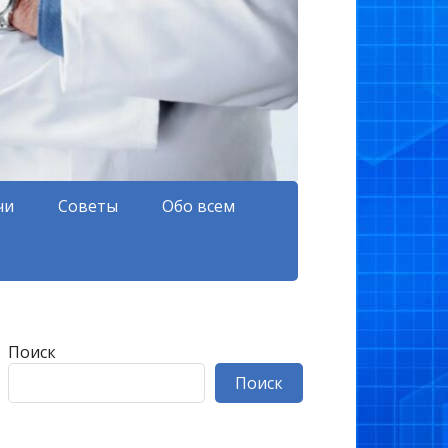
чи
Советы
Обо всем
Поиск
Поиск