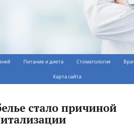
зней
Питание и диета
Стоматология
Вра
Карта сайта
белье стало причиной
питализации