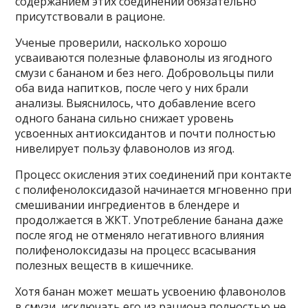
содержанием этих соединений обязательно
присутствовали в рационе.
Ученые проверили, насколько хорошо
усваиваются полезные флавонолы из ягодного
смузи с бананом и без него. Добровольцы пили
оба вида напитков, после чего у них брали
анализы. Выяснилось, что добавление всего
одного банана сильно снижает уровень
усвоенных антиоксидантов и почти полностью
нивелирует пользу флавонолов из ягод.
Процесс окисления этих соединений при контакте
с полифенолоксидазой начинается мгновенно при
смешивании ингредиентов в блендере и
продолжается в ЖКТ. Употребление банана даже
после ягод не отменяло негативного влияния
полифенолоксидазы на процесс всасывания
полезных веществ в кишечнике.
Хотя банан может мешать усвоению флавонолов
в смузи, исключать его из рациона полностью не