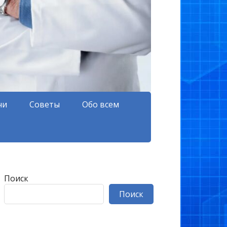
чи
Советы
Обо всем
Поиск
Поиск