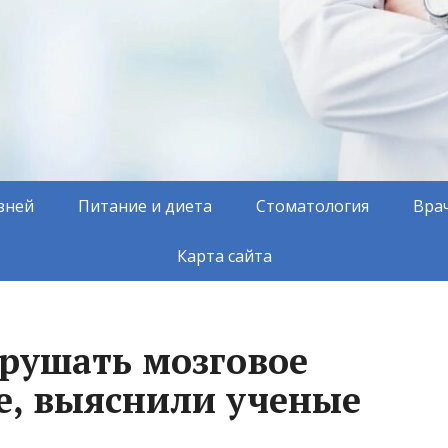
зней
Питание и диета
Стоматология
Вра
Карта сайта
арушать мозговое
, выяснили ученые