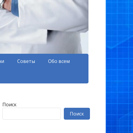
чи
Советы
Обо всем
Поиск
Поиск