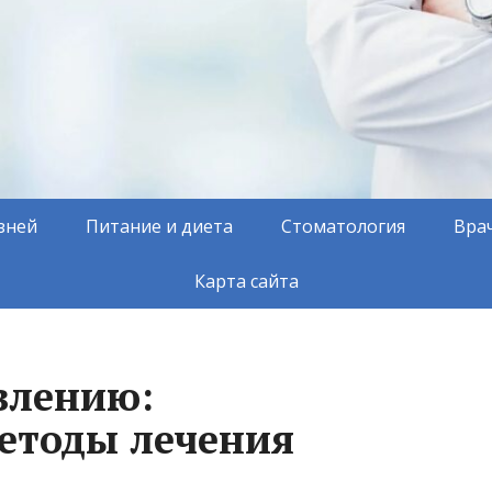
зней
Питание и диета
Стоматология
Вра
Карта сайта
влению:
етоды лечения