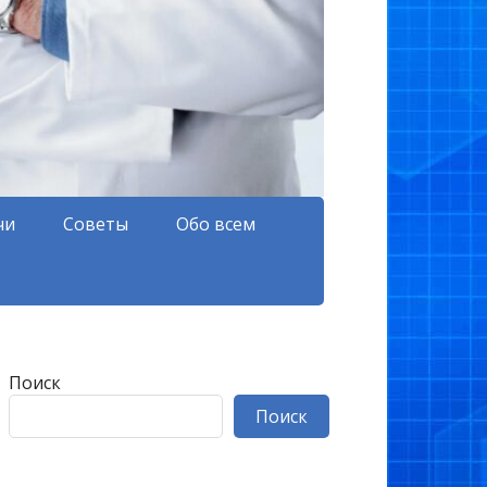
чи
Советы
Обо всем
Поиск
Поиск