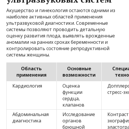
Акушерство и гинекология остаются одними из
наиболее активных областей применения
ультразвуковой диагностики. Современные
системы позволяют проводить детальную
оценку развития плода, выявлять врожденные
аномалии на ранних сроках беременности и
контролировать состояние репродуктивной
системы женщины.
Область
Основные
Специ
применения
возможности
техн
Кардиология
Оценка
Допплеро
функции
стресс-эх
сердца,
клапанов
Абдоминальная
Исследование
Контраст
диагностика
органов
эхографи
брюшной
эластогр