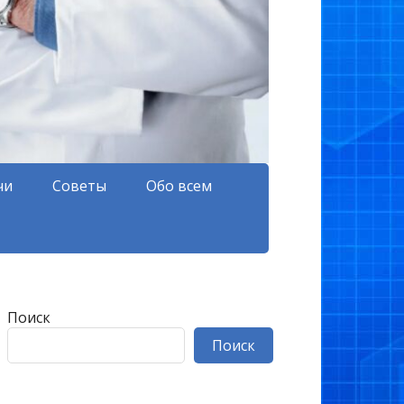
чи
Советы
Обо всем
Поиск
Поиск