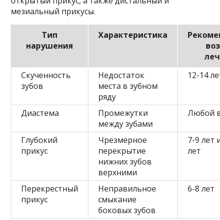
открытый прикус, а также дистальный и
мезиальный прикусы.
Тип
Характеристика
Рекоме
нарушения
во
леч
Скученность
Недостаток
12-14 ле
зубов
места в зубном
ряду
Диастема
Промежутки
Любой 
между зубами
Глубокий
Чрезмерное
7-9 лет 
прикус
перекрытие
лет
нижних зубов
верхними
Перекрестный
Неправильное
6-8 лет
прикус
смыкание
боковых зубов