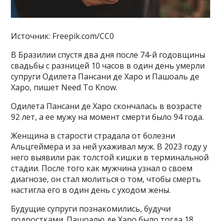
Источник: Freepik.com/CC0
В Бразилии спустя два дня после 74-й годовщины
свадьбы с разницей 10 часов в один день умерли
супруги Одилета Пансани де Харо и Пашоаль де
Харо, пишет Need To Know.
Одилета Пансани де Харо скончалась в возрасте
92 лет, а ее мужу на момент смерти было 94 года.
Женщина в старости страдала от болезни
Альцгеймера и за ней ухаживал муж. В 2023 году у
него выявили рак толстой кишки в терминальной
стадии. После того как мужчина узнал о своем
диагнозе, он стал молиться о том, чтобы смерть
настигла его в один день с уходом жены.
Будущие супруги познакомились, будучи
подростками. Пашоалю де Харо было тогда 18