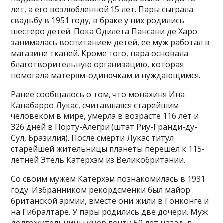
лет, а его возлюбленной 15 лет. Пары сыграла
свадьбу в 1951 году, в браке у них родились
шестеро детей. Пока Одилета Пансани де Харо
занималась воспитанием детей, ее муж работал в
магазине тканей. Кроме того, пара основала
благотворительную организацию, которая
помогала матерям-одиночкам и нуждающимся.
Ранее сообщалось о том, что монахиня Ина
Канабарро Лукас, считавшаяся старейшим
человеком в мире, умерла в возрасте 116 лет и
326 дней в Порту-Алегри (штат Риу-Гранди-ду-
Сул, Бразилия). После смерти Лукас титул
старейшей жительницы планеты перешел к 115-
летней Этель Катерхэм из Великобритании.
Со своим мужем Катерхэм познакомилась в 1931
году. Избранником рекордсменки был майор
британской армии, вместе они жили в Гонконге и
на Гибралтаре. У пары родились две дочери. Муж
долгожительницы умер почти 50 лет назад, в