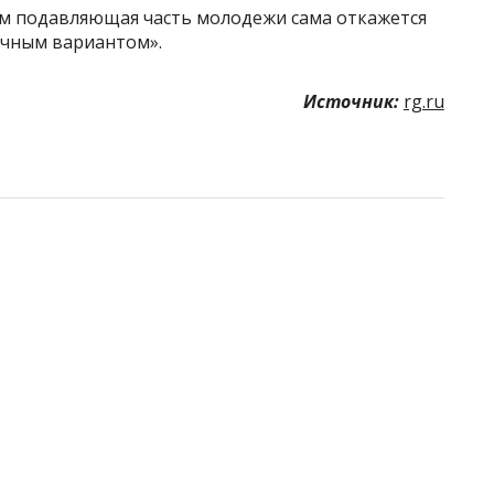
ем подавляющая часть молодежи сама откажется
вочным вариантом».
Источник:
rg.ru