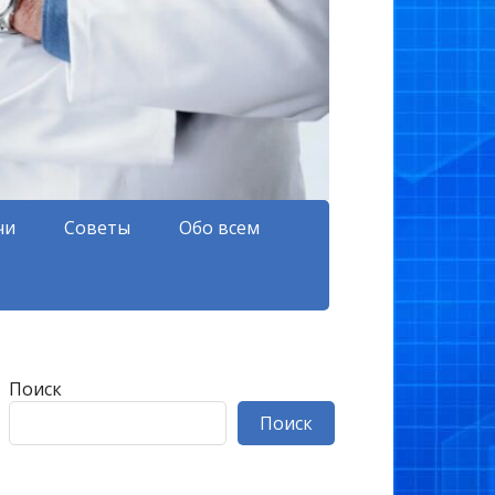
чи
Советы
Обо всем
Поиск
Поиск