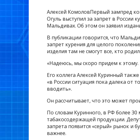
Алексей КомоловПервый зампред ко
Огуль выступил за запрет в России к
Мальдивах. Об этом он заявил изда
В публикации говорится, что Мальди
запрет курения для целого поколения
изделия там не смогут все, кто родил
«Надеюсь, мы скоро придем к этому.
Его коллега Алексей Куринный также 
«в России ситуация пока далека от 
вводить».
Он рассчитывает, что это может прои
По словам Куринного, в РФ более 30
табакосодержащей продукции. Депута
запрета появится «серый» рынок и б
важнее.