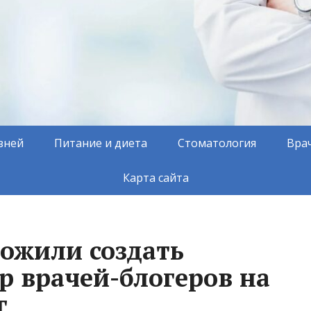
зней
Питание и диета
Стоматология
Вра
Карта сайта
ложили создать
р врачей-блогеров на
г