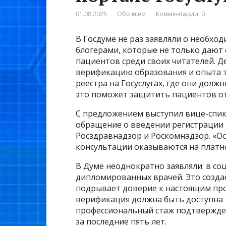
01.08.2025
Обо всем
Комментарии: 0
В Госдуме не раз заявляли о необхо
блогерами, которые не только дают 
пациентов среди своих читателей. 
верификацию образования и опыта 
реестра на Госуслугах, где они долж
это поможет защитить пациентов о
С предложением выступил вице-спик
обращение о введении регистрации в
Росздравнадзор и Роскомнадзор. «Осо
консультации оказываются на платно
В Думе неоднократно заявляли: в со
дипломированных врачей. Это создае
подрывает доверие к настоящим про
верификация должна быть доступна 
профессиональный стаж подтвержден
за последние пять лет.