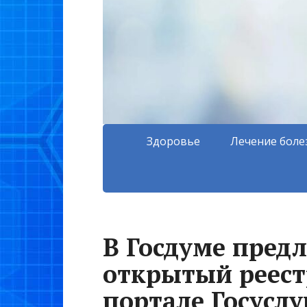
Здоровье
Лечение боле
В Госдуме пред
открытый реест
портале Госуслу