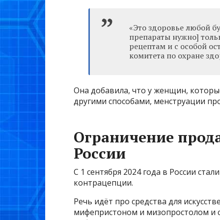
«Это здоровье любой б
препараты нужно] тольк
рецептам и с особой ос
комитета по охране зд
Она добавила, что у женщин, котор
другими способами, менструации про
Ограничение прод
России
С 1 сентября 2024 года в России ст
контрацепции.
Речь идёт про средства для искусст
мифепристоном и мизопростолом и с