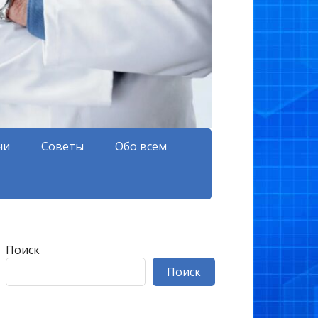
чи
Советы
Обо всем
Поиск
Поиск