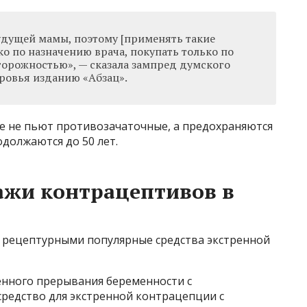
удущей мамы, поэтому [применять такие
о по назначению врача, покупать только по
торожностью», — сказала зампред думского
оровья изданию «Абзац».
ые не пьют противозачаточные, а предохраняются
должаются до 50 лет.
ажи контрацептивов в
али рецептурными популярные средства экстренной
венного прерывания беременности с
редство для экстренной контрацепции с