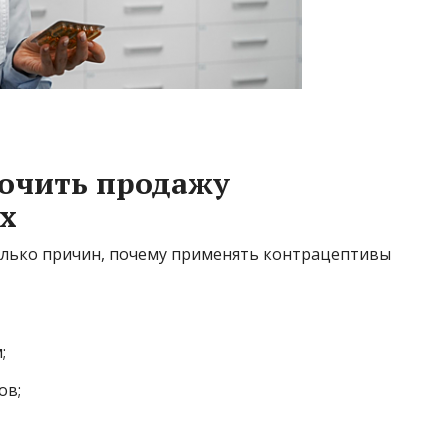
точить продажу
х
олько причин, почему применять контрацептивы
;
ов;