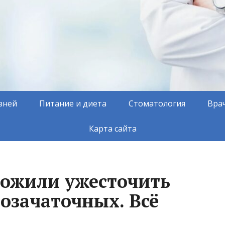
зней
Питание и диета
Стоматология
Вра
Карта сайта
ложили ужесточить
озачаточных. Всё