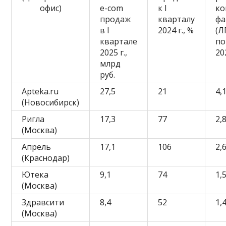
офис)
e-com
к I
ко
продаж
кварталу
фа
в I
2024 г., %
(Л
квартале
по
2025 г.,
20
млрд
руб.
Apteka.ru
27,5
21
4,
(Новосибирск)
Ригла
17,3
77
2,
(Москва)
Апрель
17,1
106
2,
(Краснодар)
Ютека
9,1
74
1,
(Москва)
Здравсити
8,4
52
1,
(Москва)