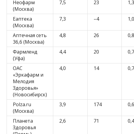
Неофарм
7,5
23
1,
(Москва)
Еаптека
7,3
–4
1,
(Москва)
Аптечная сеть
4,8
26
0,
36,6 (Москва)
Фармленд
4,4
20
0,
(Уфа)
ОАС
4,0
14
0,
«Эркафарм и
Мелодия
Здоровья»
(Новосибирск)
Polza.ru
3,9
174
0,
(Москва)
Планета
2,6
71
0,
Здоровья
(Пермь)