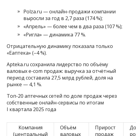
Polza.ru — онлайн-продажи компании
выросли за год в 2,7 раза (174 %);
«Апрель» — более чем в два раза (107 %);
«Ригла» — динамика 77 %.
Отрицательную динамику показала только
«Еаптека» (–4 %).
Apteka.ru сохранила лидерство по объёму
валовых e-com продаж: выручка за отчётный
период составила 27,5 млрд рублей, доля на
рынке — 4,1 %.
Топ-20 аптечных сетей по доле продаж через
собственные онлайн-сервисы по итогам
I квартала 2025 года
Компания
Объём
Прирост
До
(центральный
валовых
продаж
ро